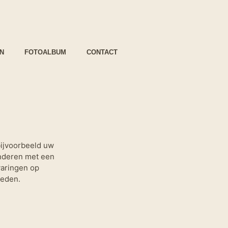
N
FOTOALBUM
CONTACT
bijvoorbeeld uw
nderen met een
varingen op
heden.