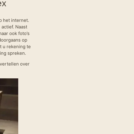
ex
 het internet.
actief. Naast
aar ook foto’s
 doorgaans op
t u rekening te
ing spreken.
vertellen over