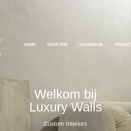
HOME
OVER ONS
SHOWROOM
PRODUC
Welkom bij
Luxury Walls
Custom Interiors