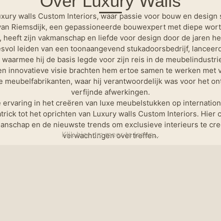
Over Luxury Walls
uxury walls Custom Interiors, waar passie voor bouw en desig
 van Riemsdijk, een gepassioneerde bouwexpert met diepe worte
 heeft zijn vakmanschap en liefde voor design door de jaren h
svol leiden van een toonaangevend stukadoorsbedrijf, lanceerd
 waarmee hij de basis legde voor zijn reis in de meubelindustrie
n innovatieve visie brachten hem ertoe samen te werken met
 meubelfabrikanten, waar hij verantwoordelijk was voor het o
verfijnde afwerkingen.
e ervaring in het creëren van luxe meubelstukken op internation
trick tot het oprichten van Luxury walls Custom Interiors. Hie
anschap en de nieuwste trends om exclusieve interieurs te cr
Klik hier om meer te lezen...
verwachtingen overtreffen.