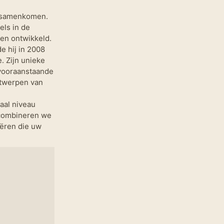
n samenkomen.
ls in de
een ontwikkeld.
e hij in 2008
. Zijn unieke
 vooraanstaande
ntwerpen van
aal niveau
r combineren we
eëren die uw